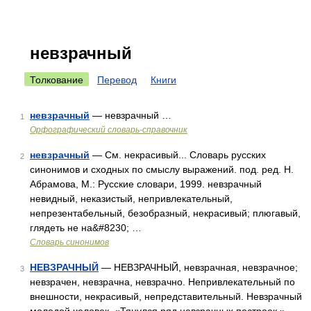
невзрачный
Толкование
Перевод
Книги
невзрачный
— невзрачный …
1
Орфографический словарь-справочник
невзрачный
— См. некрасивый... Словарь русских
2
синонимов и сходных по смыслу выражений. под. ред. Н.
Абрамова, М.: Русские словари, 1999. невзрачный
невидный, неказистый, непривлекательный,
непрезентабельный, безобразный, некрасивый; плюгавый,
глядеть не на&#8230; …
Словарь синонимов
НЕВЗРАЧНЫЙ
— НЕВЗРАЧНЫЙ, невзрачная, невзрачное;
3
невзрачен, невзрачна, невзрачно. Непривлекательный по
внешности, некрасивый, непредставительный. Невзрачный