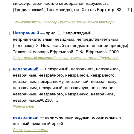
ἐπιφανής; взрачность благообразная наружность
(Тредиаковский, Тилемахида); см. Хюттль Ворт, стр. 83. – Т.]
…
Этимологический словарь русского языка Макса Фасмера
Невзрачный
— прил. 1. Неприглядный,
8
непривлекательный; невидный, непредставительный
(человеке). 2. Неказистый (о предмете, явлении природы).
Толковый словарь Ефремовой. Т. Ф. Ефремова. 2000 …
Современный толковый словарь русского языка Ефремовой
невзрачный
— невзрачный, невзрачная, невзрачное,
9
невзрачные, невзрачного, невзрачной, невзрачного,
невзрачных, невзрачному, невзрачной, невзрачному,
невзрачным, невзрачный, невзрачную, невзрачное,
невзрачные, невзрачного, невзрачную, невзрачное,
невзрачных,&#8230; …
Формы слов
невзрачный
— великолепный видный поразительный
10
пышный шикарный яркий …
Словарь антонимов