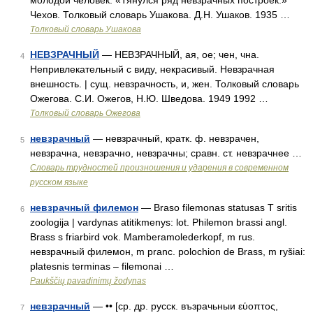
молодой человек. «Тянулся ряд невзрачных построек.»
Чехов. Толковый словарь Ушакова. Д.Н. Ушаков. 1935 …
Толковый словарь Ушакова
НЕВЗРАЧНЫЙ
— НЕВЗРАЧНЫЙ, ая, ое; чен, чна.
4
Непривлекательный с виду, некрасивый. Невзрачная
внешность. | сущ. невзрачность, и, жен. Толковый словарь
Ожегова. С.И. Ожегов, Н.Ю. Шведова. 1949 1992 …
Толковый словарь Ожегова
невзрачный
— невзрачный, кратк. ф. невзрачен,
5
невзрачна, невзрачно, невзрачны; сравн. ст. невзрачнее …
Словарь трудностей произношения и ударения в современном
русском языке
невзрачный филемон
— Braso filemonas statusas T sritis
6
zoologija | vardynas atitikmenys: lot. Philemon brassi angl.
Brass s friarbird vok. Mamberamolederkopf, m rus.
невзрачный филемон, m pranc. polochion de Brass, m ryšiai:
platesnis terminas – filemonai …
Paukščių pavadinimų žodynas
невзрачный
— •• [ср. др. русск. възрачьныи εὑοπτος,
7